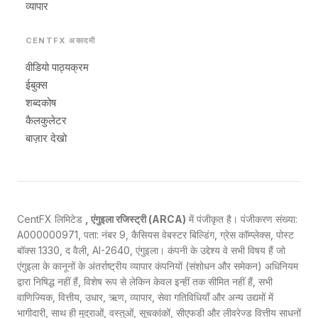
व्यापार
CENTFX अकादमी
वीडियो पाठ्यक्रम
ईबुक्स
शब्दकोष
कैलकुलेटर
बाज़ार देखो
CentFX लिमिटेड
, एंगुइला रजिस्ट्री (ARCA)
में पंजीकृत है। पंजीकरण संख्या:
A000000971, पता: नंबर 9, कैसियस वेबस्टर बिल्डिंग, ग्रेस कॉम्प्लेक्स, पोस्ट
बॉक्स 1330, द वैली, AI-2640, एंगुइला। कंपनी के उद्देश्य वे सभी विषय हैं जो
एंगुइला के कानूनों के अंतर्राष्ट्रीय व्यापार कंपनियों (संशोधन और समेकन) अधिनियम
द्वारा निषिद्ध नहीं हैं, विशेष रूप से लेकिन केवल इन्हीं तक सीमित नहीं हैं, सभी
वाणिज्यिक, वित्तीय, उधार, ऋण, व्यापार, सेवा गतिविधियाँ और अन्य उद्यमों में
भागीदारी, साथ ही मुद्राओं, वस्तुओं, सूचकांकों, सीएफडी और लीवरेज्ड वित्तीय साधनों