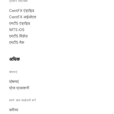
ट्रेडिंग प्लेटफॉर्म
CentFX एंड्रॉइड
CentFX आईओएस
एमटी5 एंड्रॉइड
MT5 iOS
एमटी5 विंडोज़
एमटी5 मैक
अधिक
घोषणाएं
घोषणाएं
प्रेस प्रकाशनी
हमारे साथ साझेदारी करें
करियर