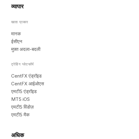
व्यापार
खाता प्रकार
मानक
ईसीएन
मुफ़्त अदला-बदली
ट्रेडिंग प्लेटफॉर्म
CentFX एंड्रॉइड
CentFX आईओएस
एमटी5 एंड्रॉइड
MT5 iOS
एमटी5 विंडोज़
एमटी5 मैक
अधिक