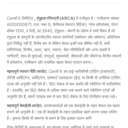
CentFX लिमिटेड
, एंगुइला रजिस्ट्री (ARCA)
में पंजीकृत है। पंजीकरण संख्या:
A000000971, पता: नंबर 9, कैसियस वेबस्टर बिल्डिंग, ग्रेस कॉम्प्लेक्स, पोस्ट
बॉक्स 1330, द वैली, AI-2640, एंगुइला। कंपनी के उद्देश्य वे सभी विषय हैं जो
एंगुइला के कानूनों के अंतर्राष्ट्रीय व्यापार कंपनियों (संशोधन और समेकन) अधिनियम
द्वारा निषिद्ध नहीं हैं, विशेष रूप से लेकिन केवल इन्हीं तक सीमित नहीं हैं, सभी
वाणिज्यिक, वित्तीय, उधार, ऋण, व्यापार, सेवा गतिविधियाँ और अन्य उद्यमों में
भागीदारी, साथ ही मुद्राओं, वस्तुओं, सूचकांकों, सीएफडी और लीवरेज्ड वित्तीय साधनों
में ब्रोकरेज, प्रशिक्षण और प्रबंधित खाता सेवाएं प्रदान करना।
महत्वपूर्ण व्यापार नीति अपडेट:
CentFX हम हाई-फ्रीक्वेंसी ट्रेडिंग (एचएफटी),
लेटेंसी आर्बिट्रेज, आर्बिट्रेज, एक्सपर्ट एडवाइजर (ईए) या किसी भी अनैतिक ट्रेडिंग
प्रथा की अनुमति नहीं देते हैं। 180 सेकंड से कम अवधि की स्कैल्पिंग भी प्रतिबंधित
है। हालांकि, हम 180 सेकंड से अधिक समय तक चलने वाले स्कैल्पिंग ट्रेडों की
अनुमति देते हैं, बशर्ते ग्राहक कम से कम 180 सेकंड के लिए पोजीशन बनाए रखे।
महत्वपूर्ण केवाईसी अपडेट:
उपयोगकर्ताओं को एक केवाईसी के तहत केवल एक खाता
बनाने की अनुमति है। एक ही केवाईसी के तहत एकाधिक खाते बनाना सख्त वर्जित
है। कृपया किसी भी समस्या से बचने के लिए इसका पालन करें!!
दिशा-निर्देशों के अनुपालन में, हम संयुक्त राज्य अमेरिका में रहने वाले ग्राहकों या