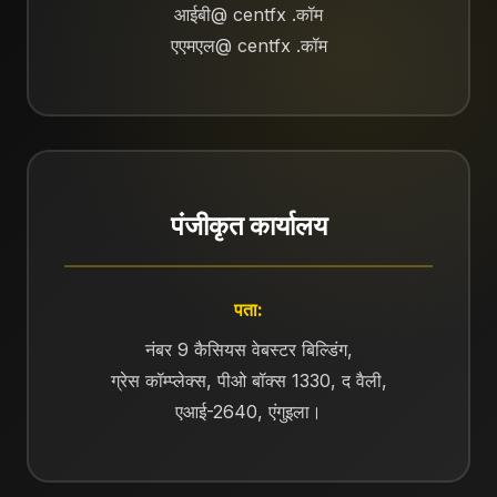
आईबी@ centfx .कॉम
एएमएल@ centfx .कॉम
पंजीकृत कार्यालय
पता:
नंबर 9 कैसियस वेबस्टर बिल्डिंग,
ग्रेस कॉम्प्लेक्स, पीओ बॉक्स 1330, द वैली,
एआई-2640, एंगुइला।