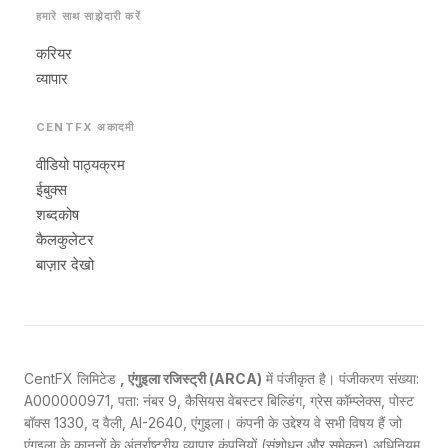
हमारे साथ साझेदारी करें
करियर
व्यापार
CENTFX अकादमी
वीडियो पाठ्यक्रम
ईबुक्स
शब्दकोष
कैलकुलेटर
बाज़ार देखो
CentFX लिमिटेड
, एंगुइला रजिस्ट्री (ARCA)
में पंजीकृत है। पंजीकरण संख्या:
A000000971, पता: नंबर 9, कैसियस वेबस्टर बिल्डिंग, ग्रेस कॉम्प्लेक्स, पोस्ट
बॉक्स 1330, द वैली, AI-2640, एंगुइला। कंपनी के उद्देश्य वे सभी विषय हैं जो
एंगुइला के कानूनों के अंतर्राष्ट्रीय व्यापार कंपनियों (संशोधन और समेकन) अधिनियम