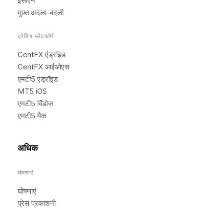
ईसीएन
मुफ़्त अदला-बदली
ट्रेडिंग प्लेटफॉर्म
CentFX एंड्रॉइड
CentFX आईओएस
एमटी5 एंड्रॉइड
MT5 iOS
एमटी5 विंडोज़
एमटी5 मैक
अधिक
घोषणाएं
घोषणाएं
प्रेस प्रकाशनी