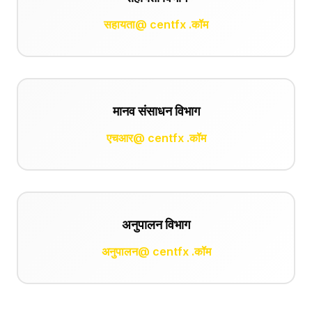
सहायता@ centfx .कॉम
मानव संसाधन विभाग
एचआर@ centfx .कॉम
अनुपालन विभाग
अनुपालन@ centfx .कॉम