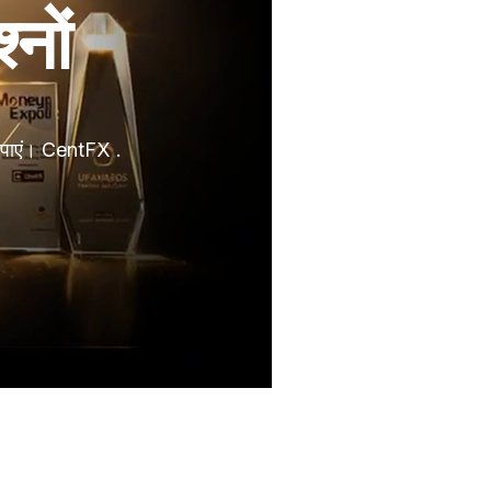
्नों
ाब पाएं। CentFX .